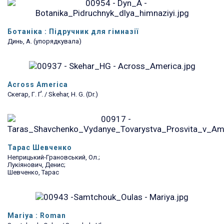
Ботаніка : Підручник для гімназії
Динь, А. (упорядкувала)
Across America
Скегар, Г. Ґ. / Skehar, H. G. (Dr.)
Тарас Шевченко
Неприцький-Грановський, Ол.;
Лукіянович, Денис;
Шевченко, Тарас
Mariya : Roman