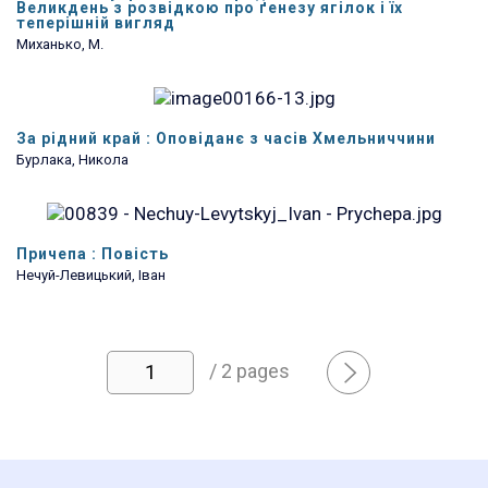
Великдень з розвідкою про ґенезу ягілок і їх
теперішній вигляд
Миханько, М.
За рідний край : Оповіданє з часів Хмельниччини
Бурлака, Никола
Причепа : Повість
Нечуй-Левицький, Іван
/ 2 pages